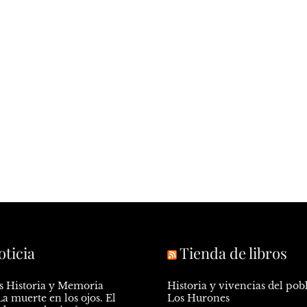
oticia
Tienda de libros
s Historia y Memoria
Historia y vivencias del pob
a muerte en los ojos. El
Los Hurones