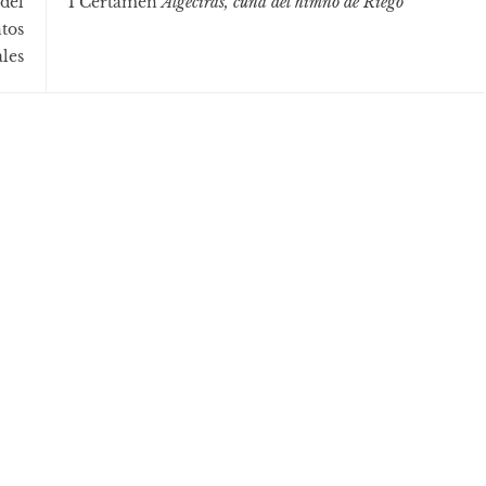
del
I Certamen
Algeciras, cuna del himno de Riego
tos
les