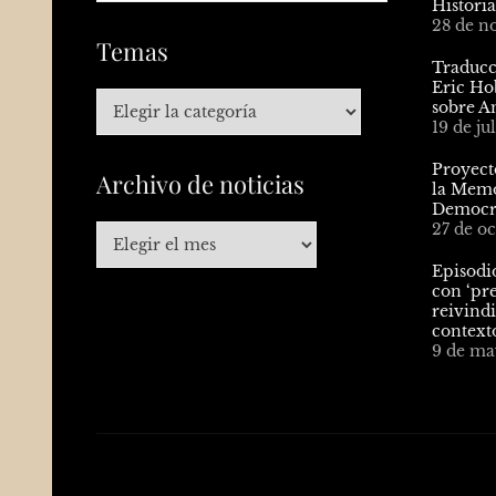
Histori
28 de n
Temas
Traducci
Eric Ho
sobre A
19 de ju
Proyect
Archivo de noticias
la Memo
Democrá
27 de oc
Episodio
con ‘pre
reivindi
contexto
9 de ma