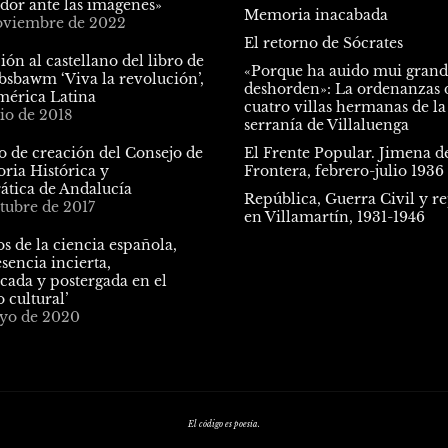
ador ante las imágenes»
Memoria inacabada
oviembre de 2022
El retorno de Sócrates
ón al castellano del libro de
«Porque ha auido mui gran
bsbawm ‘Viva la revolución’,
deshorden»: La ordenanzas d
mérica Latina
cuatro villas hermanas de la
lio de 2018
serranía de Villaluenga
o de creación del Consejo de
El Frente Popular. Jimena de
ria Histórica y
Frontera, febrero-julio 1936
tica de Andalucía
República, Guerra Civil y r
tubre de 2017
en Villamartín, 1931-1946
s de la ciencia española,
sencia incierta,
cada y postergada en el
 cultural’
yo de 2020
El código es poesía.