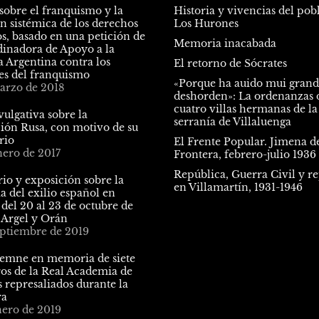
sobre el franquismo y la
Historia y vivencias del pob
n sistémica de los derechos
Los Hurones
, basado en una petición de
Memoria inacabada
dinadora de Apoyo a la
a Argentina contra los
El retorno de Sócrates
s del franquismo
«Porque ha auido mui gran
arzo de 2018
deshorden»: La ordenanzas d
cuatro villas hermanas de la
ulgativa sobre la
serranía de Villaluenga
ión Rusa, con motivo de su
rio
El Frente Popular. Jimena de
nero de 2017
Frontera, febrero-julio 1936
República, Guerra Civil y r
io y exposición sobre la
en Villamartín, 1931-1946
 del exilio español en
 del 20 al 23 de octubre de
 Argel y Orán
eptiembre de 2019
lemne en memoria de siete
s de la Real Academia de
 represaliados durante la
ra
nero de 2019