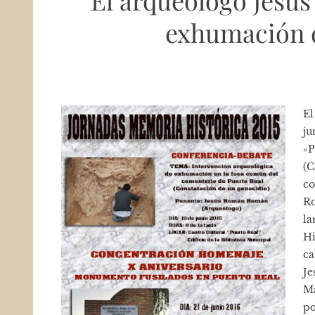
El arqueólogo Jesús
exhumación d
El
ju
«P
(C
co
Ro
la
Hi
ca
Je
Ma
po