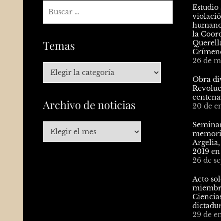
Estudio 
violació
humanos
la Coor
Temas
Querell
Crímene
26 de m
Obra div
Revoluc
centena
Archivo de noticias
20 de e
Seminar
memoria
Argelia,
2019 en
26 de s
Acto so
miembro
Ciencias
dictadu
29 de e