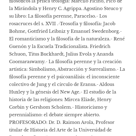
filosóficos la prisca teología: Marcilo Ficino, Pico de
la Mirándola y Henry C. Agrippa. Agostino Steuco y
su libro: La filosofía perenne, Paracelso.- Los
rosacruces del s. XVII .-Teosofía y filosofía: Jacob
Bohme, Gottfried Leibniz y Emanuel Swedenborg.-
El romanticismo y la filosofía de la naturaleza.- René
Guenón y la Escuela Tradicionalista. Friedrich
Schuon, Titus Buckhardt, Julius Evola y Ananda
Coomaraswamy.- La filosofía perenne y la creación
artística: Simbolismo, Abstracción y Surrealismo.- La
filosofía perenne y el psicoanálisis: el inconsciente
colectivo de Jung y el círculo de Eranus.- Aldous
Huxley y la génesis del New Age.- El estudio de la
historia de las religiones: Mircea Eliade, Henry
Corbin y Gershom Scholem.- Historicismo y
perennialismo: el debate siempre abierto.
PROFESORADO: Dr. D. Raimon Arola, Profesor
titular de Historia del Arte de la Universidad de