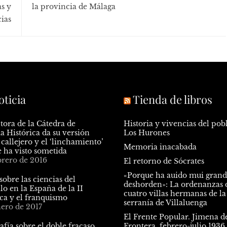
as y
la provincia de Málaga
ias
oticia
Tienda de libros
tora de la Cátedra de
Historia y vivencias del pob
 Histórica da su versión
Los Hurones
 callejero y el ‘linchamiento’
Memoria inacabada
e ha visto sometida
brero de 2016
El retorno de Sócrates
«Porque ha auido mui gran
sobre las ciencias del
deshorden»: La ordenanzas d
lo en la España de la II
cuatro villas hermanas de la
ca y el franquismo
serranía de Villaluenga
nero de 2017
El Frente Popular. Jimena de
fía sobre el doble fracaso
Frontera, febrero-julio 1936