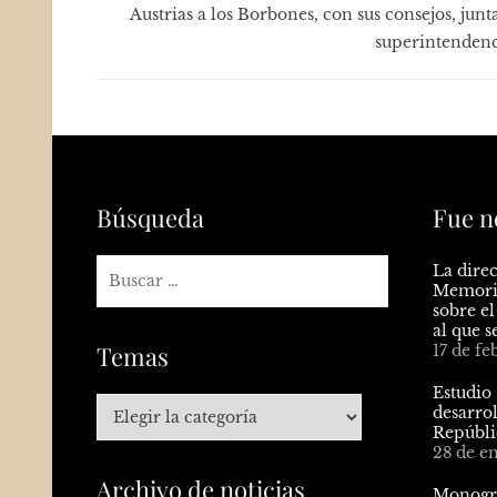
Austrias a los Borbones, con sus consejos, junt
superintendenc
Búsqueda
Fue n
La direc
Memoria
sobre el
al que s
Temas
17 de fe
Estudio 
desarrol
Repúbli
28 de e
Archivo de noticias
Monogra