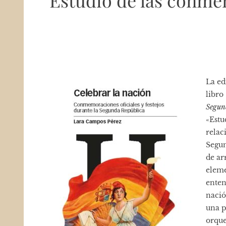
Estudio de las conmem
La ed
libro
Segun
«Estu
relac
Segun
de ar
eleme
enten
nació
una p
orque