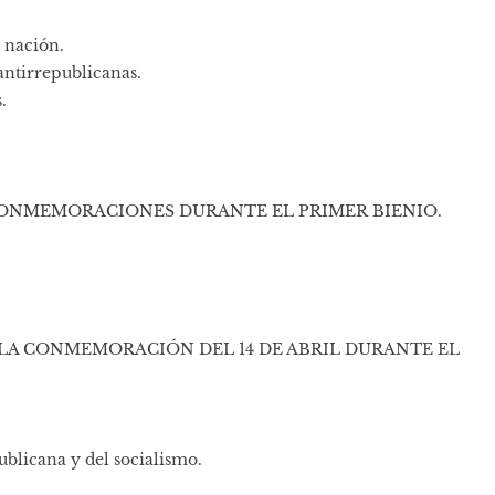
 nación.
antirrepublicanas.
.
US CONMEMORA­CIONES DURANTE EL PRIMER BIENIO.
LA CONMEMO­RACIÓN DEL 14 DE ABRIL DURANTE EL
licana y del socia­lismo.