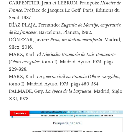
CARPENTIER, Jean et LEBRUN, François:
Histoire de
France
. Préface de Jacques Le Goff. Paris, Éditions du
Seuil, 1987.
DÍAZ PLAJA, Fernando:
Eugenia de Montijo, emperatriz
de los franceses
. Barcelona, Planeta, 1992.
DÓNEZAR, Javier:
Prim, un destino manifiesto
. Madrid,
Sílex, 2016.
MARX, Karl:
El Dieciocho Brumario de Luis Bonaparte
(
Obras escogidas
, tomo I). Madrid, Ayuso, 1975, págs
229-328.
MARX, Karl:
La guerra civil en Francia
(
Obras escogidas
,
tomo I). Madrid, Ayuso, 1975, págs 460-534.
PALMADE, Guy:
La época de la burguesía
. Madrid, Siglo
XXI, 1978.