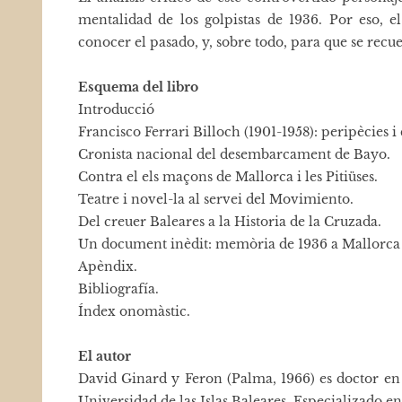
mentalidad de los golpistas de 1936. Por eso, 
conocer el pasado, y, sobre todo, para que se recu
Esquema del libro
Introducció
Francisco Ferrari Billoch (1901-1958): peripècies 
Cronista nacional del desembarcament de Bayo.
Contra el els maçons de Mallorca i les Pitiüses.
Teatre i novel-la al servei del Movimiento.
Del creuer Baleares a la Historia de la Cruzada.
Un document inèdit: memòria de 1936 a Mallorca
Apèndix.
Bibliografía.
Índex onomàstic.
El autor
David Ginard y Feron (Palma, 1966) es doctor en
Universidad de las Islas Baleares. Especializado e