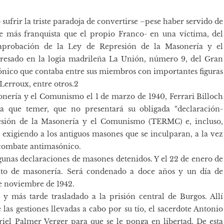
ufrir la triste paradoja de convertirse –pese haber servido de
rse más franquista que el propio Franco- en una víctima, del
 aprobación de la Ley de Represión de la Masonería y el
esado en la logia madrileña La Unión, número 9, del Gran
ónico que contaba entre sus miembros con importantes figuras
Lerroux, entre otros.2
onería y el Comunismo el 1 de marzo de 1940, Ferrari Billoch
a que temer, que no presentará su obligada “declaración-
resión de la Masonería y el Comunismo (TERMC) e, incluso,
y exigiendo a los antiguos masones que se inculparan, a la vez
 combate antimasónico.
unas declaraciones de masones detenidos. Y el 22 de enero de
ito de masonería. Será condenado a doce años y un día de
de noviembre de 1942.
 y más tarde trasladado a la prisión central de Burgos. Allí
as gestiones llevadas a cabo por su tío, el sacerdote Antonio
riel Palmer Verger para que se le ponga en libertad. De esta