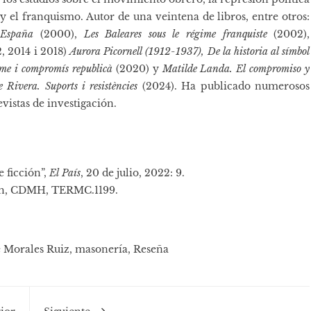
 y el franquismo. Autor de una veintena de libros, entre otros:
 España
(2000),
Les Baleares sous le régime franquiste
(2002),
, 2014 i 2018)
Aurora Picornell (1912-1937), De la historia al símbol
me i compromís republicà
(2020) y
Matilde Landa. El compromiso y
Rivera. Suports i resistències
(2024). Ha publicado numerosos
evistas de investigación.
 ficción”,
El País
, 20 de julio, 2022: 9.
loch, CDMH, TERMC.1199.
é Morales Ruiz
,
masonería
,
Reseña