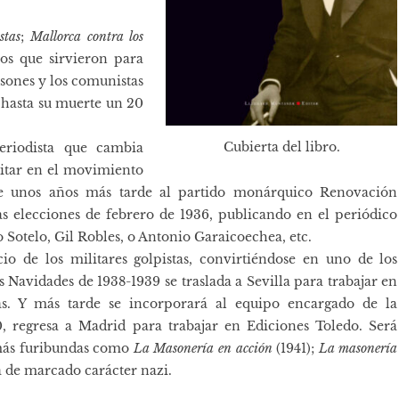
stas
;
Mallorca contra los
ros que sirvieron para
asones y los comunistas
, hasta su muerte un 20
Cubierta del libro.
eriodista que cambia
litar en el movimiento
arse unos años más tarde al partido monárquico Renovación
s elecciones de febrero de 1936, publicando en el periódico
o Sotelo, Gil Robles, o Antonio Garaicoechea, etc.
io de los militares golpistas, convirtiéndose en uno de los
s Navidades de 1938-1939 se traslada a Sevilla para trabajar en
ás. Y más tarde se incorporará al equipo encargado de la
0, regresa a Madrid para trabajar en Ediciones Toledo. Será
 más furibundas como
La Masonería en acción
(1941);
La masonería
a de marcado carácter nazi.