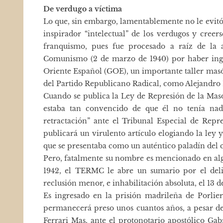
De verdugo a víctima
Lo que, sin embargo, lamentablemente no le evitó s
inspirador “intelectual” de los verdugos y cree
franquismo, pues fue procesado a raíz de la
Comunismo (2 de marzo de 1940) por haber ingr
Oriente Español (GOE), un importante taller mas
del Partido Republicano Radical, como Alejandro 
Cuando se publica la Ley de Represión de la Mas
estaba tan convencido de que él no tenía nad
retractación” ante el Tribunal Especial de Rep
publicará un virulento artículo elogiando la ley 
que se presentaba como un auténtico paladín del
Pero, fatalmente su nombre es mencionado en alg
1942, el TERMC le abre un sumario por el del
reclusión menor, e inhabilitación absoluta, el 13 
Es ingresado en la prisión madrileña de Porlier
permanecerá preso unos cuantos años, a pesar de l
Ferrari Mas, ante el protonotario apostólico Gab