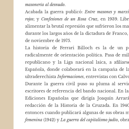
masonería al desnudo
.
Acabada la guerra publicó:
Entre masones y marxi
rojos
; y
Confesiones de un Rosa Cruz
, en 1939. Lib
alimentar la brutal represión que sufrieron los m
durante los largos años de la dictadura de Franco
de noviembre de 1975.
La historia de Ferrari Billoch es la de un p
radicalmente de orientación política. Pasa de mi
republicano y la Liga nacional laica, a afili
Española, donde colaborará en la campaña de la
ultraderechista
Informaciones
, entrevistas con Calv
Durante la guerra civil puso su pluma al servic
escritores de referencia del bando nacional. En la
Ediciones Españolas que dirigía Joaquín Arrar
redacción de la Historia de la Cruzada. En 194
entonces cuando publicará algunas de sus obras
femenina
(1942) y
La guerra del capitalismo judío
, obr