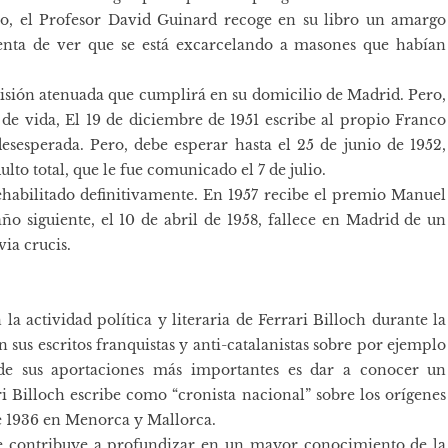
ico, el Profesor David Guinard recoge en su libro un amargo
enta de ver que se está excarcelando a masones que habían
isión atenuada que cumplirá en su domicilio de Madrid. Pero,
de vida, El 19 de diciembre de 1951 escribe al propio Franco
desesperada. Pero, debe esperar hasta el 25 de junio de 1952,
lto total, que le fue comunicado el 7 de julio.
ehabilitado definitivamente. En 1957 recibe el premio Manuel
ño siguiente, el 10 de abril de 1958, fallece en Madrid de un
via crucis.
a actividad política y literaria de Ferrari Billoch durante la
n sus escritos franquistas y anti-catalanistas sobre por ejemplo
de sus aportaciones más importantes es dar a conocer un
i Billoch escribe como “cronista nacional” sobre los orígenes
de 1936 en Menorca y Mallorca.
naje contribuye a profundizar en un mayor conocimiento de la