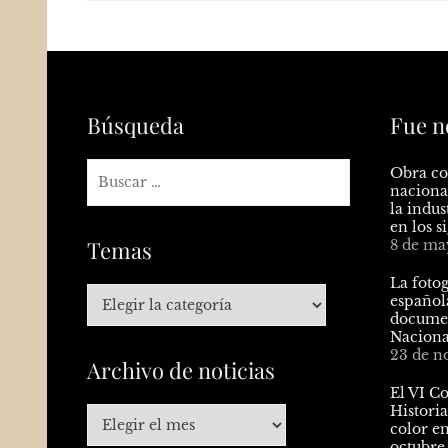
Búsqueda
Fue n
Obra co
nacional
la indus
en los s
Temas
8 de ma
La fotog
español
documen
Naciona
23 de n
Archivo de noticias
El VI C
Historia
color en
octubre