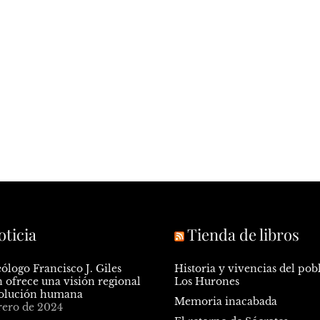
oticia
Tienda de libros
ólogo Francisco J. Giles
Historia y vivencias del pob
ofrece una visión regional
Los Hurones
volución humana
Memoria inacabada
rero de 2024