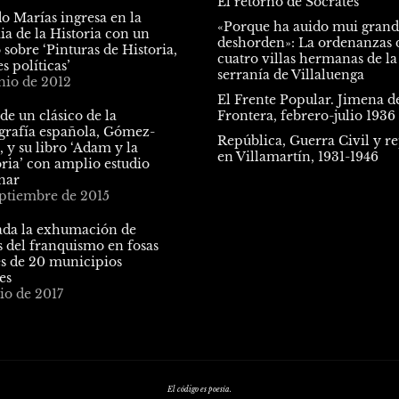
El retorno de Sócrates
o Marías ingresa en la
«Porque ha auido mui gran
a de la Historia con un
deshorden»: La ordenanzas d
 sobre ‘Pinturas de Historia,
cuatro villas hermanas de la
 políticas’
serranía de Villaluenga
nio de 2012
El Frente Popular. Jimena de
de un clásico de la
Frontera, febrero-julio 1936
ografía española, Gómez-
República, Guerra Civil y r
 y su libro ‘Adam y la
en Villamartín, 1931-1946
ria’ con amplio estudio
nar
eptiembre de 2015
da la exhumación de
s del franquismo en fosas
 de 20 municipios
es
lio de 2017
El código es poesía.