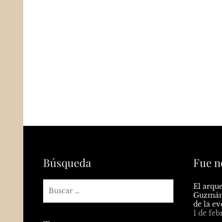
Búsqueda
Fue n
El arque
Guzmán 
de la e
1 de feb