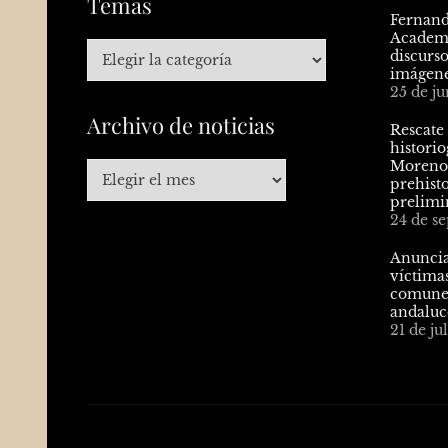
Temas
Fernand
Academi
discurso
imágenes
25 de ju
Archivo de noticias
Rescate 
histori
Moreno,
prehisto
prelimi
24 de s
Anuncia
víctima
comunes
andaluc
21 de ju