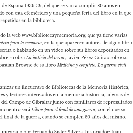
ra de España 1936-39, del que se van a cumplir 80 años en
ado con esta efemérides y una pequeña feria del libro en la que
repetidos en la biblioteca.
eado la web
www.bibliotecaymemoria.org
, que ya tiene varias
lioteca para la memoria
, en la que aparecen autores de algún libro
scrita o hablando en un vídeo sobre sus libros depositados en
sobre su obra
La justicia del terror
, Javier Pérez Guirao sobre su
ebastian Browne de su libro
Medicina y conflicto. La guerra civil
nizar un Encuentro de Bibliotecas de la Memoria Histórica,
ores y lectores interesados en la memoria histórica, además de
del Campo de Gibraltar junto con familiares de represaliados
 encuentro será
Libros para el final de una guerra
, con el que se
el final de la guerra, cuando se cumplen 80 años del mismo.
á integrado por Fernando Sígler Silvera, historiador; Juan