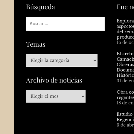
Búsqueda
Fue n
Explora
aspectos
del rein
producc
Temas
16 de o
El arch
Camacho
Obreras
Documen
Históri
Archivo de noticias
31 de e
Obra col
regentes
18 de e
Estudio
Regenci
3 de abr