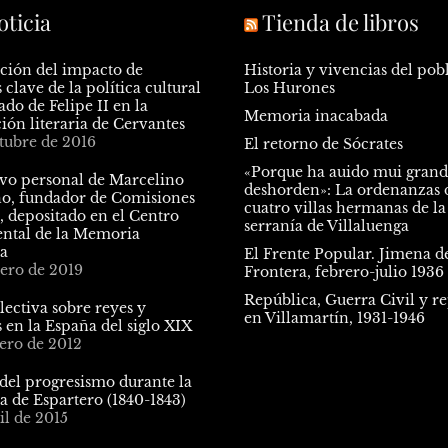
oticia
Tienda de libros
ción del impacto de
Historia y vivencias del pob
 clave de la política cultural
Los Hurones
ado de Felipe II en la
Memoria inacabada
ión literaria de Cervantes
ctubre de 2016
El retorno de Sócrates
«Porque ha auido mui gran
ivo personal de Marcelino
deshorden»: La ordenanzas d
, fundador de Comisiones
cuatro villas hermanas de la
, depositado en el Centro
serranía de Villaluenga
tal de la Memoria
ca
El Frente Popular. Jimena de
nero de 2019
Frontera, febrero-julio 1936
República, Guerra Civil y r
ectiva sobre reyes y
en Villamartín, 1931-1946
 en la España del siglo XIX
nero de 2012
 del progresismo durante la
a de Espartero (1840-1843)
il de 2015