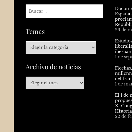
Documen
España e
proclam
Repúbli
Temas
29 de m
Estudios
liberal
iberoam
1 de se
Archivo de noticias
Flechas,
millenni
del fra
1 de ma
El 1 de 
propues
XI Cong
Histori
22 de f