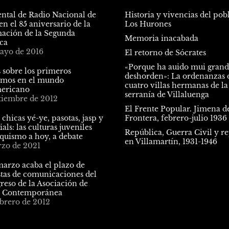
tal de Radio Nacional de
Historia y vivencias del pob
n el 85 aniversario de la
Los Hurones
ación de la Segunda
Memoria inacabada
ca
ayo de 2016
El retorno de Sócrates
«Porque ha auido mui gran
 sobre los primeros
deshorden»: La ordenanzas d
ismos en el mundo
cuatro villas hermanas de la
ericano
serranía de Villaluenga
ptiembre de 2012
El Frente Popular. Jimena de
 chicas yé-ye, pasotas, jasp y
Frontera, febrero-julio 1936
als: las culturas juveniles
República, Guerra Civil y r
nquismo a hoy, a debate
en Villamartín, 1931-1946
rzo de 2021
marzo acaba el plazo de
tas de comunicaciones del
reso de la Asociación de
a Contemporánea
ebrero de 2012