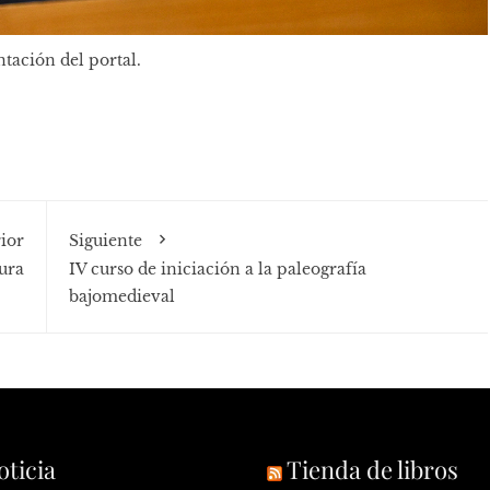
tación del portal.
ior
Siguiente
ura
IV curso de iniciación a la paleografía
bajomedieval
oticia
Tienda de libros