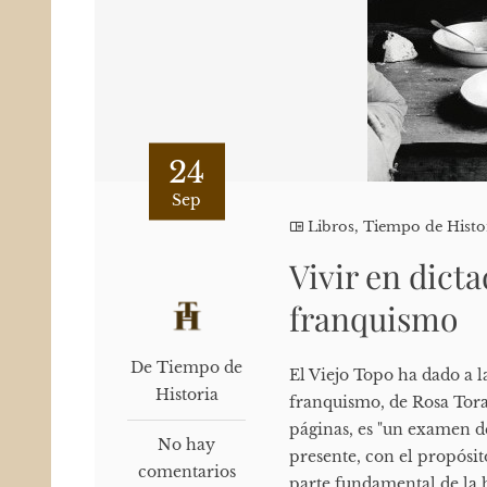
24
Sep
Libros
,
Tiempo de Histo
Vivir en dict
franquismo
De Tiempo de
El Viejo Topo ha dado a l
Historia
franquismo, de Rosa Tora
páginas, es "un examen de
No hay
presente, con el propósi
comentarios
parte fundamental de la h