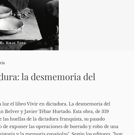
ria
adura: la desmemoria del
a luz el libro Vivir en dictadura. La desmemoria del
n Belver y Javier Tébar Hurtado. Esta obra, de 319
 las huellas de la dictadura franquista, su pasado
to de exponer las operaciones de borrado y robo de una
istoria y la memoria españolas". Según los editores, "hoy