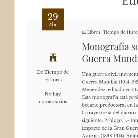
Eti
29
Abr
Libros
,
Tiempo de Histo
Monografía so
Guerra Mundi
De Tiempo de
Una guerra civil incruenta
Historia
Guerra Mundial (1914-1920)
Menéndez, editado en Ovi
No hay
Esta monografía está pro
comentarios
becario predoctoral en la
la trayectoria del diario c
siguiente: Prólogo. 1.- I
impacto de la Gran Guerr
Asturias (1898-1914). Análi