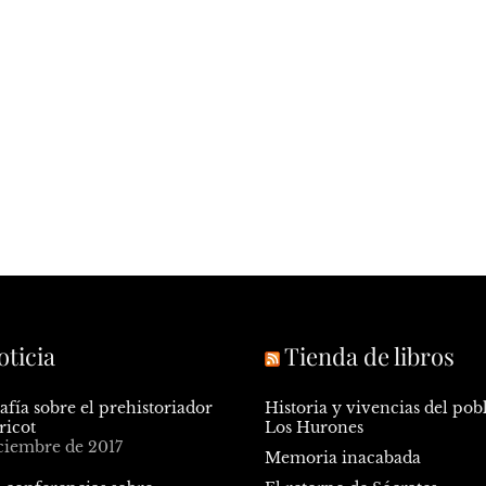
oticia
Tienda de libros
fía sobre el prehistoriador
Historia y vivencias del pob
ricot
Los Hurones
iciembre de 2017
Memoria inacabada