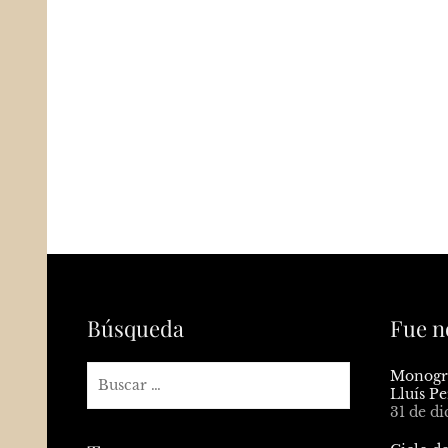
Búsqueda
Fue n
Monogra
Lluís Pe
31 de d