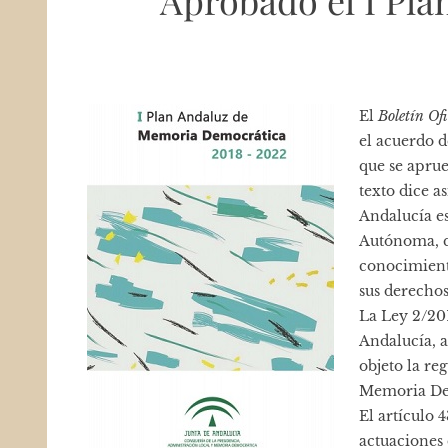
Aprobado el I Pl
El
Boletín Of
el acuerdo d
que se apru
texto dice a
Andalucía es
Autónoma, qu
conocimiento
sus derechos
La Ley 2/20
Andalucía, 
objeto la re
Memoria Dem
El artículo 
actuaciones 