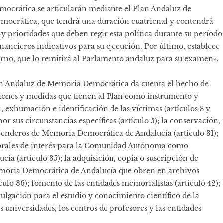
ocrática se articularán mediante el Plan Andaluz de
ocrática, que tendrá una duración cuatrienal y contendrá
s y prioridades que deben regir esta política durante su período
nancieros indicativos para su ejecución. Por último, establece
erno, que lo remitirá al Parlamento andaluz para su examen».
Plan Andaluz de Memoria Democrática da cuenta el hecho de
aciones y medidas que tienen al Plan como instrumento y
n, exhumación e identificación de las víctimas (artículos 8 y
or sus circunstancias específicas (artículo 5); la conservación,
Senderos de Memoria Democrática de Andalucía (artículo 31);
 orales de interés para la Comunidad Autónoma como
a (artículo 35); la adquisición, copia o suscripción de
emoria Democrática de Andalucía que obren en archivos
culo 36); fomento de las entidades memorialistas (artículo 42);
ulgación para el estudio y conocimiento científico de la
universidades, los centros de profesores y las entidades