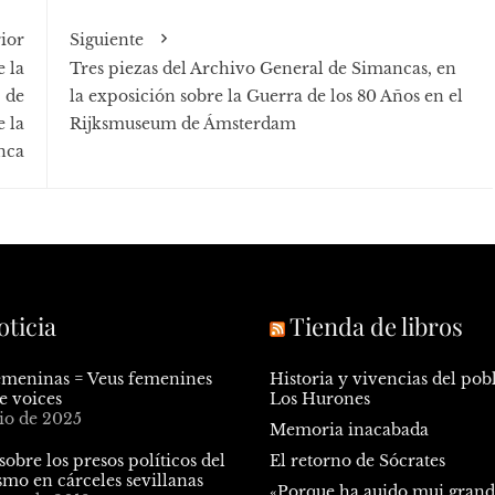
ior
Siguiente
 la
Tres piezas del Archivo General de Simancas, en
2 de
la exposición sobre la Guerra de los 80 Años en el
 la
Rijksmuseum de Ámsterdam
nca
oticia
Tienda de libros
emeninas = Veus femenines
Historia y vivencias del pob
e voices
Los Hurones
nio de 2025
Memoria inacabada
sobre los presos políticos del
El retorno de Sócrates
smo en cárceles sevillanas
«Porque ha auido mui gran