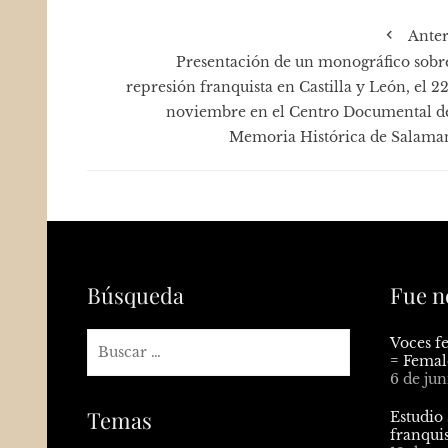
Anter
Presentación de un monográfico sobre
represión franquista en Castilla y León, el 2
noviembre en el Centro Documental de
Memoria Histórica de Salama
Búsqueda
Fue n
Voces f
= Femal
6 de ju
Temas
Estudio 
franqui