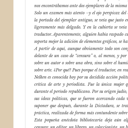
nos encontrábamos ante dos ejemplares de la misma 
Solo un examen más atento –y el ojo perspicaz del
la portada del ejemplar antiguo, se veía que justo 
ligeramente más delgado. Y en la cubierta se veía
traductor. Aparentemente, alguien había raspado cu
soporta mejor la adición de elementos gráficos, se h
A partir de aquí, aunque obviamente todo son conj
delante de un caso de “censura” o, al menos, y por
sobre un autor o sobre una obra, sino sobre el hu
sobre arte. ¿Por qué? Pues porque el traductor, en r
Nelken es conocida hoy por su decidida acción polí
crítica de arte y periodista. Fue la única mujer q
durante el período republicano. Por su origen judío,
sus ideas políticas, que se fueron acercando cada
suponer que después, durante la Dictadura, se tra
práctica, realizada de forma más contundente sobre 
Esta pequeña anécdota bibliotecaria deja aún al
censura: un editor, un librero, un coleccionista, un b