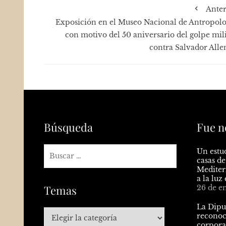
Anter
Exposición en el Museo Nacional de Antropolo
con motivo del 50 aniversario del golpe mili
contra Salvador Alle
Búsqueda
Fue n
Un estud
casas de
Mediterr
a la luz
Temas
26 de e
La Dipu
reconoci
corpora