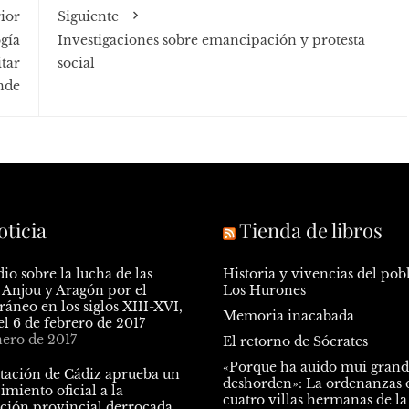
ior
Siguiente
gía
Investigaciones sobre emancipación y protesta
tar
social
nde
oticia
Tienda de libros
io sobre la lucha de las
Historia y vivencias del pob
 Anjou y Aragón por el
Los Hurones
áneo en los siglos XIII-XVI,
Memoria inacabada
 el 6 de febrero de 2017
nero de 2017
El retorno de Sócrates
«Porque ha auido mui gran
tación de Cádiz aprueba un
deshorden»: La ordenanzas d
miento oficial a la
cuatro villas hermanas de la
ción provincial derrocada