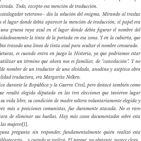
tirada. Todo, excepto esa mención de traducción.
 catalogador veterano– dio la solución del enigma. Mirando al trasluz
en el lugar donde debía aparecer la mención de traducción, el papel era
 una gruesa raya azul en el lugar donde debía figurar el nombre del
idadosamente la tinta de la portada en esa zona. Y en la cubierta, que
abía trazado una línea de tinta azul para ocultar el nombre censurado.
eturas, es cuando entra en juego la Historia, ya que podríamos estar
 utilizar un término que ahora nos es familiar, de “cancelación”. Y no
milde nombre de un traductor de una olvidada, anodina y aséptica obra
ealidad traductora, era Margarita Nelken.
tica durante la República y la Guerra Civil, pero destacó también como
ue resultó elegida diputada en las tres elecciones que tuvieron lugar
 su vida libre, su condición de madre soltera voluntariamente elegida y
 vez más a posiciones comunistas, fue duramente atacada. No es raro
tara de eliminar sus huellas. Hay más casos documentados sobre esta
las mujeres
[1].
guna pregunta sin responder, fundamentalmente quién realizó esta
ibliotecario…, y cuándo se realizó. El porqué, no obstante, parece claro.