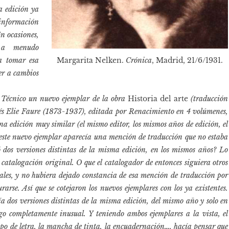
a edición ya
 información
En ocasiones,
, a menudo
a tomar esa
Margarita Nelken.
Crónica
, Madrid, 21/6/1931.
er a cambios
 Técnico un nuevo ejemplar de la obra
Historia del arte
(traducción
cés
Elie Faure
(1873-1937), editada por Renacimiento en 4 volúmenes,
a edición muy similar (el mismo editor, los mismos años de edición, el
ste nuevo ejemplar aparecía una mención de traducción que no estaba
ó dos versiones distintas de la misma edición, en los mismos años? Lo
 catalogación original. O que el catalogador de entonces siguiera otros
tuales, y no hubiera dejado constancia de esa mención de traducción por
arse. Así que se cotejaron los nuevos ejemplares con los ya existentes.
a dos versiones distintas de la misma edición, del mismo año y solo en
go completamente inusual. Y teniendo ambos ejemplares a la vista, el
tipo de letra, la mancha de tinta, la encuadernación…, hacía pensar que