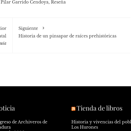
,
Pilar Garrido Cendoya
,
Reseña
ior
Siguiente
tal
Historia de un pinsapar de raíces prehistóricas
uía
oticia
Tienda de libros
greso de Archiveros de
Historia y vivencias del pob
adura
Los Hurones