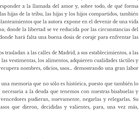
responder a la llamada del amor y, sobre todo, de qué forma
 hijas de la tribu, las hijas y los hijos compartidos, también
s planteamientos que la autora expone en el devenir de una vida
lpa; donde la libertad se ve reducida por las circunstancias del
onde hará falta una buena dosis de coraje para enfrentar las
 trasladan a las calles de Madrid, a sus establecimientos, a las
s, las vestimentas, los alimentos, adquieren cualidades táctiles y
n recupera nombres, oficios, usos… demostrando una gran labor
de una memoria que no sólo es histórica, puesto que también lo
n necesaria a la deuda que tenemos con nuestras bisabuelas y
s vencedores pudieran, nuevamente, negarlas y relegarlas. Su
sos que dieron, decididas y valientes, para, una vez más,