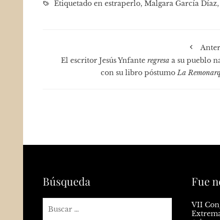
Etiquetado en
estraperlo
,
Malgara García Díaz
Anter
El escritor Jesús Ynfante
regresa
a su pueblo na
con su libro póstumo
La Remonarq
Búsqueda
Fue n
VII Con
Extrem