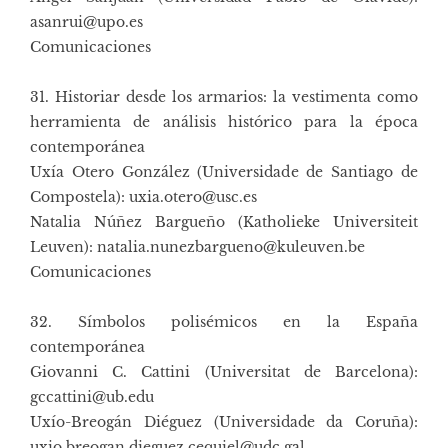
asanrui@upo.es
Comunicaciones
31. Historiar desde los armarios: la vestimenta como
herramienta de análisis histórico para la época
contemporánea
Uxía Otero González (Universidade de Santiago de
Compostela): uxia.otero@usc.es
Natalia Núñez Bargueño (Katholieke Universiteit
Leuven): natalia.nunezbargueno@kuleuven.be
Comunicaciones
32. Símbolos polisémicos en la España
contemporánea
Giovanni C. Cattini (Universitat de Barcelona):
gccattini@ub.edu
Uxío-Breogán Diéguez (Universidade da Coruña):
uxio.breogan.dieguez.cequiel@udc.gal