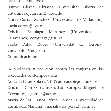
pasados conflictivos
Jaume Claret Miranda (Universitat Oberta de
Catalunya): jclaretmi@uoc.edu
Nuria Corral Sánchez (Universidad de Valladolid):
nuria.corral@uva.es
Cristina Erquiaga Martínez (Universidad de
Salamanca): cerquiaga@usal.es
Saida Palou Rubio (Universitat de Girona):
saida.palou@udg.edu
Comunicaciones
14. Violencia y coerción contra las mujeres en las
sociedades contemporáneas
Adriana Cases Sola (UNED): adrcases@poli.uned.es
Cristina Gómez (Universidad Europea Miguel de
Cervantes): cgomez@uemc.es
María de los Llanos Pérez Gómez (Universidad de
Castilla-La Mancha): mariallanos.perez@uclm.es